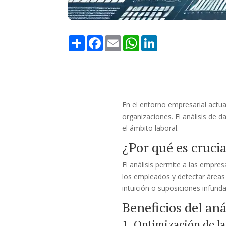
Share
Facebook
Email
WhatsApp
LinkedIn
En el entorno empresarial actual
organizaciones. El análisis de 
el ámbito laboral.
¿Por qué es crucia
El análisis permite a las empre
los empleados y detectar áreas 
intuición o suposiciones infund
Beneficios del an
1. Optimización de la