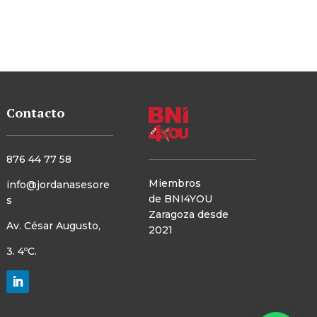
Contacto
876 44 77 58
Miembros
info@jordanasesore
de
BNI4YOU
s
Zaragoza desde
Av. César Augusto,
2021
3. 4ºC.